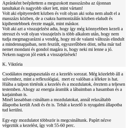
Apránként beépítettem a megszokott masszázsba az újonnan
tanultakat és nagyobb siker lett, mint vártam!
Volt aki elpityeredett közben és volt olyan aki soha nem aludt el a
masszázs közben, de a csakra harmonizálás közben elaludt és
kipihentebbnek érezte magát, mint máskor.
Volt aki azt a visszajelzést adta, hogy így még könnyebben kezeli a
stresszt és volt olyan visszajelzés is több alkalom után, hogy nem
tudja megmagyarázni a vendég, hogy mi de valami változás elindult
a mindennapjaiban, nem feszült, egyszerűbben dönt, néha már tud
nemet mondani és gondol magára is, hogy neki mi lenne a jó.
Nekem nagyon jól estek a visszajelzések!
K. Viktória
Csodálatos
megtapasztalás
e
z
a
kezelés
sorozat
.
M
ég
közelebb
áll
a
szívemhez
, mint a
reflexológiai
,
mert
ez
valóban
a
lélekre
is
hat.
Hiába
a
talpon
történik
a
kezelés
és
a
mozdulatok
,
éreztem
a
teljesen
testemben
.
Ahogy
az
energia
áramli
k
a
lábaimban
a
hasamba
n
és
a
karjaimban
is
.
Minél
lassabban
csináltam
a
mozdulatokat
,
annál
relaxáltabb
állapotba
került
Andi
és
én
is
.
Tehát
a
kezelő
is
nyugalmi
állapotba
tud
kerülni
.
Egy-egy
mozdulatot
többször
is
megcsináltunk
.
Papírt
nézve
végeztük
a
kezelést
,
így
volt
55-60
perc
.