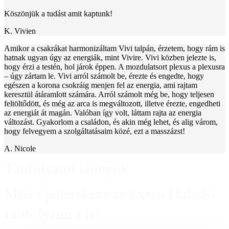
Köszönjük
a
tudást
amit
kaptunk
!
K. Vivien
Amikor a csakrákat harmonizáltam Vivi talpán, érzetem, hogy rám is
hatnak ugyan úgy az energiák, mint Vivire. Vivi közben jelezte is,
hogy érzi a testén, hol járok éppen. A mozdulatsort plexus a plexusra
– úgy zártam le. Vivi arról számolt be, érezte és engedte, hogy
egészen a korona csokráig menjen fel az energia, ami rajtam
keresztül átáramlott számára. Arról számolt még be, hogy teljesen
feltöltődött, és még az arca is megváltozott, illetve érezte, engedheti
az energiát át magán. Valóban így volt, láttam rajta az energia
változást. Gyakorlom a családon, és akin még lehet, és alig várom,
hogy felvegyem a szolgáltatásaim közé, ezt a masszázst!
A. Nicole
Tanfolyami előnyök
Miért jelentkezz az Extra Haladó
tanfolyamra is?