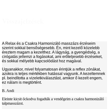
Visszajelzések
A Relax és a Csakra Harmonizáló masszázs érzéseim
szerint sokkal bensőségesebb. Én, mint kezelő közelebb
éreztem magam a kezelthez. A lágyság, a gyengédség, a
cirógatás jellemzi a fogásokat, ami erőteljesebb érzéseket,
és sokkal mélyebb kapcsolódást hoz magával.
Ugyanakkor, mivel folyamatosan érintjük a reflex zónákat,
azokra is teljes mértékben hatással vagyunk. A kezeltemnek
pl. beindította a vizeletkiválasztást, amikor ő kezelt engem,
ez nálam is megtörtént.
B. Andi
Eleinte kicsit óckodva fogadták a vendégeim a csakra harmonizáló
talpmasszázst.