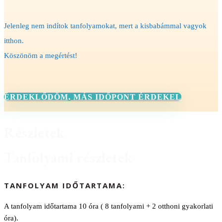
Jelenleg nem indítok tanfolyamokat, mert a kisbabámmal vagyok
itthon.
Köszönöm a megértést!
ÉRDEKLŐDÖM, MÁS IDŐPONT ÉRDEKEL
Részletek
Tanfolyami részletek
TANFOLYAM IDŐTARTAMA:
A tanfolyam időtartama 10 óra ( 8 tanfolyami + 2 otthoni gyakorlati
óra).