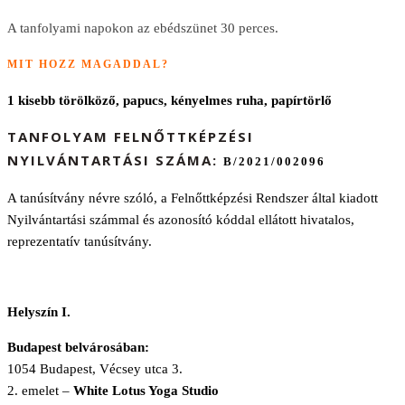
A tanfolyami napokon az ebédszünet 30 perces.
MIT HOZZ MAGADDAL?
1 kisebb törölköző, papucs, kényelmes ruha, papírtörlő
TANFOLYAM FELNŐTTKÉPZÉSI
NYILVÁNTARTÁSI SZÁMA:
B/2021/002096
A tanúsítvány névre szóló, a Felnőttképzési Rendszer által kiadott
Nyilvántartási számmal és azonosító kóddal ellátott hivatalos,
reprezentatív tanúsítvány.
Helyszín I.
Budapest belvárosában:
1054 Budapest, Vécsey utca 3.
2. emelet –
White Lotus Yoga Studio