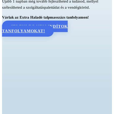
Újabb 1 napban még tovább fejlesztheted a tudásod, mellyel
szélesítheted a szolgáltatáspalettádat és a vendégköröd.
Várlak az Extra Haladó talpmasszázs tanfolyamon!
JELENLEG NEM INDÍTOK
TANFOLYAMOKAT!