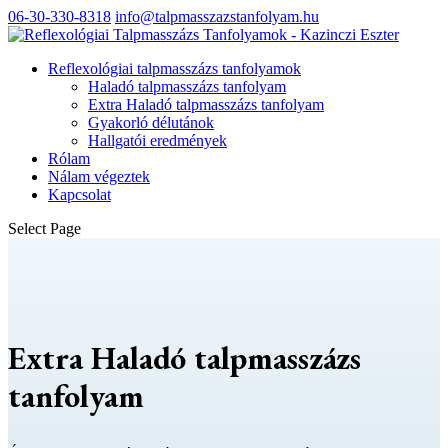
06-30-330-8318
info@talpmasszazstanfolyam.hu
Reflexológiai talpmasszázs tanfolyamok
Haladó talpmasszázs tanfolyam
Extra Haladó talpmasszázs tanfolyam
Gyakorló délutánok
Hallgatói eredmények
Rólam
Nálam végeztek
Kapcsolat
Select Page
Extra Haladó talpmasszázs
tanfolyam