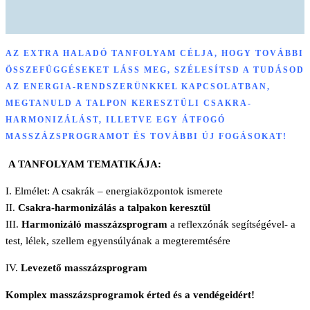
AZ EXTRA HALADÓ TANFOLYAM CÉLJA, HOGY TOVÁBBI
ÖSSZEFÜGGÉSEKET LÁSS MEG, SZÉLESÍTSD A TUDÁSOD
AZ ENERGIA-RENDSZERÜNKKEL KAPCSOLATBAN,
MEGTANULD A TALPON KERESZTÜLI CSAKRA-
HARMONIZÁLÁST, ILLETVE EGY ÁTFOGÓ
MASSZÁZSPROGRAMOT ÉS TOVÁBBI ÚJ FOGÁSOKAT!
A TANFOLYAM TEMATIKÁJA:
I. Elmélet: A csakrák – energiaközpontok ismerete
II.
Csakra-harmonizálás a talpakon keresztül
III.
Harmonizáló masszázsprogram
a reflexzónák segítségével- a
test, lélek, szellem egyensúlyának a megteremtésére
IV.
Levezető masszázsprogram
Komplex masszázsprogramok érted és a vendégeidért!