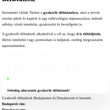
Szeretettel várlak Titeket a
gyakorló délutánokra
, ahol a tervek
szerint adtok és kaptok is egy reflexológiai talpmasszázst, tudunk
néhány zónát ismételni, gyakorolni és beszélgetni is.
A gyakorló délutánok alkalmával a cél az, hogy
ti is töltődjetek,
illetve ismételni vagy pontosítani is tudjatok, esetleg megosszatok
tapasztalatokat.
Tanfolyami előnyök
Gyakorló délután időpontok
R
Jelenleg nincsenek gyakorló délutánok!
Gyakorló délutánok Budapesten és Dunakeszin is lesznek.
Budapesti cím:
Dunakeszi cím: