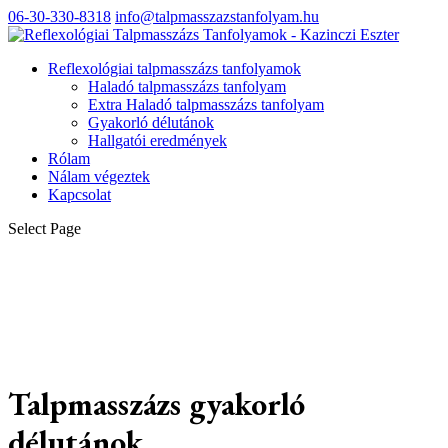
06-30-330-8318
info@talpmasszazstanfolyam.hu
Reflexológiai talpmasszázs tanfolyamok
Haladó talpmasszázs tanfolyam
Extra Haladó talpmasszázs tanfolyam
Gyakorló délutánok
Hallgatói eredmények
Rólam
Nálam végeztek
Kapcsolat
Select Page
Talpmasszázs gyakorló
délutánok