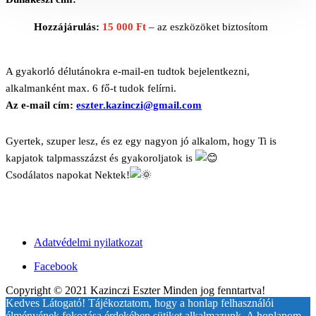
Hozzájárulás:
15 000 Ft
– az eszközöket biztosítom
A gyakorló délutánokra e-mail-en tudtok bejelentkezni,
alkalmanként max. 6 fő-t tudok felírni.
Az e-mail cím:
eszter.kazinczi@gmail.com
Gyertek, szuper lesz, és ez egy nagyon jó alkalom, hogy Ti is
kapjatok talpmasszázst és gyakoroljatok is
Csodálatos napokat Nektek!
Adatvédelmi nyilatkozat
Facebook
Copyright © 2021 Kazinczi Eszter Minden jog fenntartva!
Kedves Látogató! Tájékoztatom, hogy a honlap felhasználói
élményének fokozása érdekében sütiket alkalmazunk. A honlapom