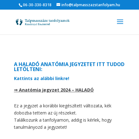
06-30-330-8318
info@talpmasszazstanfolyam.hu
A HALADÓ ANATÓMIA JEGYZETET ITT TUDOD
LETÖLTENI:
Kattints az alábbi linkre!
⇒ Anatómia jegyzet 2024 – HALADÓ
Ez a jegyzet a korábbi kiegészített változata,
kék
dobozba tettem az új részeket
.
Találkozunk a tanfolyamon, addig is kérlek, hogy
tanulmányozd a jegyzetet!