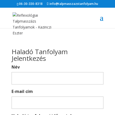
06-30-330-8318
info@talpmasszazstanfolyam.hu
Haladó Tanfolyam
Jelentkezés
Név
E-mail cím